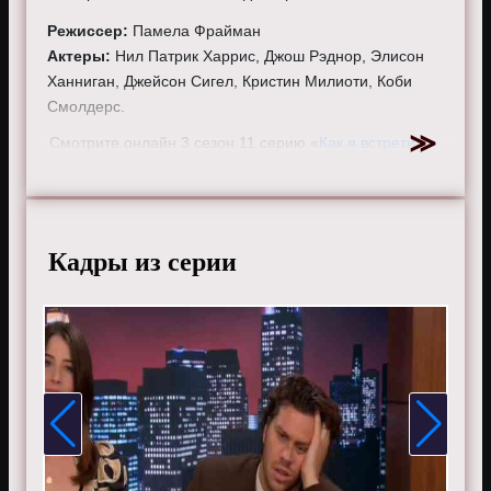
Режиссер:
Памела Фрайман
Актеры:
Нил Патрик Харрис, Джош Рэднор, Элисон
Ханниган, Джейсон Сигел, Кристин Милиоти, Коби
Смолдерс.
Смотрите онлайн 3 сезон 11 серию «
Как я встретил
вашу маму
» бесплатно в хорошем HD качестве, на
телефоне, планшете, пк или телевизоре на сайте
howimetyourmother.ru.
Кадры из серии