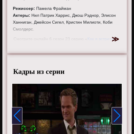
Режиссер:
Памела Фрайман
Актеры:
Нил Патрик Харрис, Джош Рэднор, Элисон
Ханниган, Джейсон Сигел, Кристин Милиоти, Коби
Смолдерс.
Смотрите онлайн 6 сезон 23 серию «
Как я встретил
вашу маму
» бесплатно в хорошем HD качестве, на
телефоне, планшете, пк или телевизоре на сайте
howimetyourmother.ru.
Кадры из серии