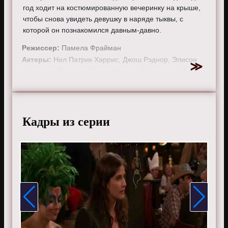
год ходит на костюмированную вечеринку на крыше,
чтобы снова увидеть девушку в наряде тыквы, с
которой он познакомился давным-давно.
Режиссер:
Памела Фрайман
Актеры:
Нил Патрик Харрис, Джош Рэднор, Элисон
Ханниган, Джейсон Сигел, Кристин Милиоти, Коби
Смолдерс.
Смотрите онлайн 1 сезон 6 серию «
Как я встретил
вашу маму
» бесплатно в хорошем HD качестве, на
Кадры из серии
телефоне, планшете, пк или телевизоре на сайте
howimetyourmother.ru.