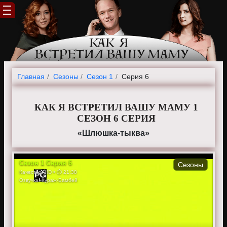
Главная
Cезоны
Сезон 1
Серия 6
КАК Я ВСТРЕТИЛ ВАШУ МАМУ 1
СЕЗОН 6 СЕРИЯ
«Шлюшка-тыква»
Сезон
1
Серия
6
Сезоны
Качество:
HD
• ⏱
21:38
Озвучка:
Кураж-Бамбей