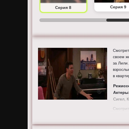
Серия 7
Серия 9
Серия 8
Смотрет
своем ж
за Лили
взрослы
в кварти
Режисс
Актеры
Сигел, 
Смотрит
в хорош
сайте ho