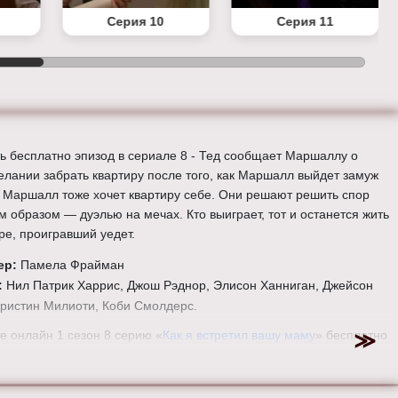
Серия 10
Серия 11
ь бесплатно эпизод в сериале 8 - Тед сообщает Маршаллу о
елании забрать квартиру после того, как Маршалл выйдет замуж
. Маршалл тоже хочет квартиру себе. Они решают решить спор
м образом — дуэлью на мечах. Кто выиграет, тот и останется жить
ре, проигравший уедет.
ер:
Памела Фрайман
:
Нил Патрик Харрис, Джош Рэднор, Элисон Ханниган, Джейсон
Кристин Милиоти, Коби Смолдерс.
е онлайн 1 сезон 8 серию «
Как я встретил вашу маму
» бесплатно
ем HD качестве, на телефоне, планшете, пк или телевизоре на
wimetyourmother.ru.