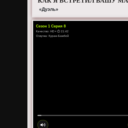
КАК Я ВСТРЕТИЛ ВАШУ МА
«Дуэль»
Сезон
1
Серия
8
Качество:
HD
• ⏱
21:42
Озвучка:
Кураж-Бамбей