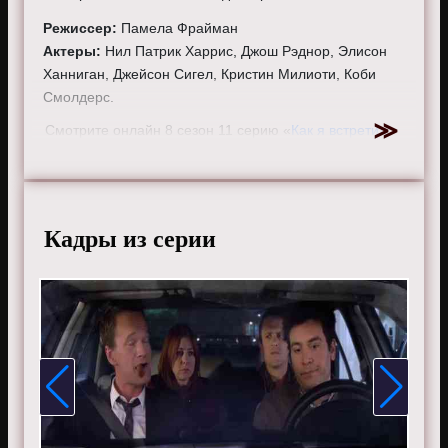
Режиссер:
Памела Фрайман
Актеры:
Нил Патрик Харрис, Джош Рэднор, Элисон
Ханниган, Джейсон Сигел, Кристин Милиоти, Коби
Смолдерс.
Смотрите онлайн 8 сезон 11 серию «
Как я встретил
вашу маму
» бесплатно в хорошем HD качестве, на
телефоне, планшете, пк или телевизоре на сайте
howimetyourmother.ru.
Кадры из серии