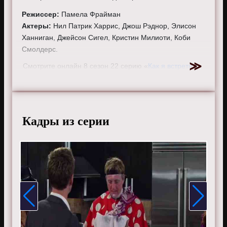
Режиссер:
Памела Фрайман
Актеры:
Нил Патрик Харрис, Джош Рэднор, Элисон
Ханниган, Джейсон Сигел, Кристин Милиоти, Коби
Смолдерс.
Смотрите онлайн 8 сезон 22 серию «
Как я встретил
вашу маму
» бесплатно в хорошем HD качестве, на
телефоне, планшете, пк или телевизоре на сайте
howimetyourmother.ru.
Кадры из серии