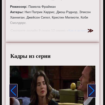
Режиссер:
Памела Фрайман
Актеры:
Нил Патрик Харрис, Джош Рэднор, Элисон
Ханниган, Джейсон Сигел, Кристин Милиоти, Коби
Смолдерс.
Смотрите онлайн 9 сезон 12 серию «
Как я встретил
вашу маму
» бесплатно в хорошем HD качестве, на
телефоне, планшете, пк или телевизоре на сайте
howimetyourmother.ru.
Кадры из серии