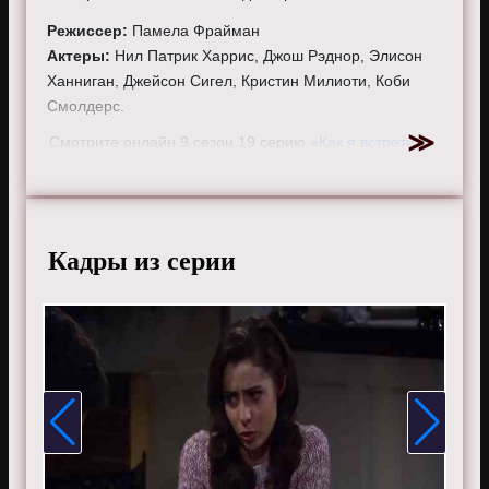
Режиссер:
Памела Фрайман
Актеры:
Нил Патрик Харрис, Джош Рэднор, Элисон
Ханниган, Джейсон Сигел, Кристин Милиоти, Коби
Смолдерс.
Смотрите онлайн 9 сезон 19 серию «
Как я встретил
вашу маму
» бесплатно в хорошем HD качестве, на
телефоне, планшете, пк или телевизоре на сайте
howimetyourmother.ru.
Кадры из серии