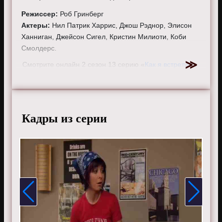
Режиссер:
Роб Гринберг
Актеры:
Нил Патрик Харрис, Джош Рэднор, Элисон
Ханниган, Джейсон Сигел, Кристин Милиоти, Коби
Смолдерс.
Смотрите онлайн 2 сезон 13 серию «
Как я встретил
вашу маму
» бесплатно в хорошем HD качестве, на
телефоне, планшете, пк или телевизоре на сайте
howimetyourmother.ru.
Кадры из серии