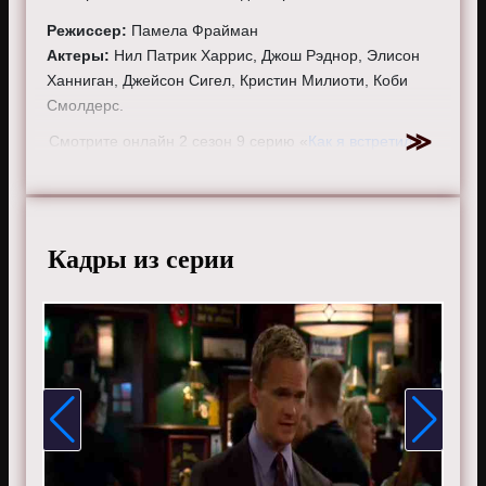
Режиссер:
Памела Фрайман
Актеры:
Нил Патрик Харрис, Джош Рэднор, Элисон
Ханниган, Джейсон Сигел, Кристин Милиоти, Коби
Смолдерс.
Смотрите онлайн 2 сезон 9 серию «
Как я встретил
вашу маму
» бесплатно в хорошем HD качестве, на
телефоне, планшете, пк или телевизоре на сайте
howimetyourmother.ru.
Кадры из серии