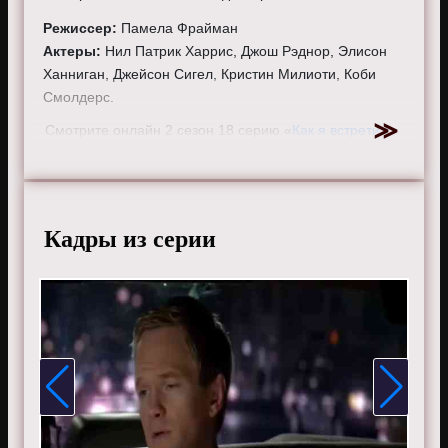
Режиссер:
Памела Фрайман
Актеры:
Нил Патрик Харрис, Джош Рэднор, Элисон
Ханниган, Джейсон Сигел, Кристин Милиоти, Коби
Смолдерс.
Смотрите онлайн 2 сезон 18 серию «
Как я встретил
вашу маму
» бесплатно в хорошем HD качестве, на
телефоне, планшете, пк или телевизоре на сайте
howimetyourmother.ru.
Кадры из серии