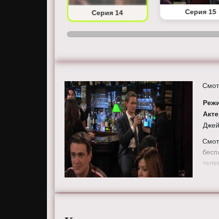
Серия 13
Серия 15
Серия 14
Смот
Реж
Акт
Джей
Смот
бесп
теле