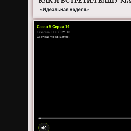
КАК Я ВСТРЕТИЛ ВАШУ МА
«Идеальная неделя»
Сезон
5
Серия
14
Качество:
HD
• ⏱
21:13
Озвучка:
Кураж-Бамбей