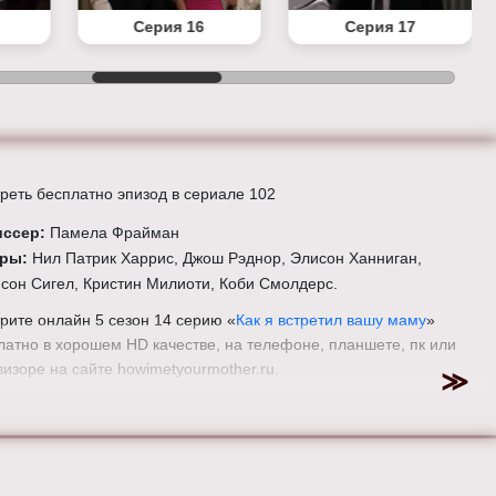
Серия 16
Серия 17
реть бесплатно эпизод в сериале 102
иссер:
Памела Фрайман
еры:
Нил Патрик Харрис, Джош Рэднор, Элисон Ханниган,
сон Сигел, Кристин Милиоти, Коби Смолдерс.
рите онлайн 5 сезон 14 серию «
Как я встретил вашу маму
»
латно в хорошем HD качестве, на телефоне, планшете, пк или
визоре на сайте howimetyourmother.ru.