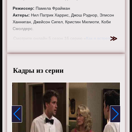
Режиссер:
Памела Фрайман
Актеры:
Нил Патрик Харрис, Джош Рэднор, Элисон
Ханниган, Джейсон Сигел, Кристин Милиоти, Коби
Смолдерс.
Смотрите онлайн 5 сезон 16 серию «
Как я встретил
вашу маму
» бесплатно в хорошем HD качестве, на
телефоне, планшете, пк или телевизоре на сайте
howimetyourmother.ru.
Кадры из серии