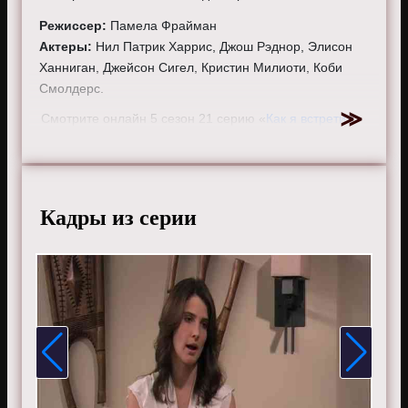
Режиссер:
Памела Фрайман
Актеры:
Нил Патрик Харрис, Джош Рэднор, Элисон
Ханниган, Джейсон Сигел, Кристин Милиоти, Коби
Смолдерс.
Смотрите онлайн 5 сезон 21 серию «
Как я встретил
вашу маму
» бесплатно в хорошем HD качестве, на
телефоне, планшете, пк или телевизоре на сайте
howimetyourmother.ru.
Кадры из серии