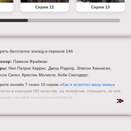
Серия 12
Серия 13
реть бесплатно эпизод в сериале 146
иссер:
Памела Фрайман
еры:
Нил Патрик Харрис, Джош Рэднор, Элисон Ханниган,
сон Сигел, Кристин Милиоти, Коби Смолдерс.
рите онлайн 7 сезон 10 серию «
Как я встретил вашу маму
»
латно в хорошем HD качестве, на телефоне, планшете, пк или
визоре на сайте howimetyourmother.ru.