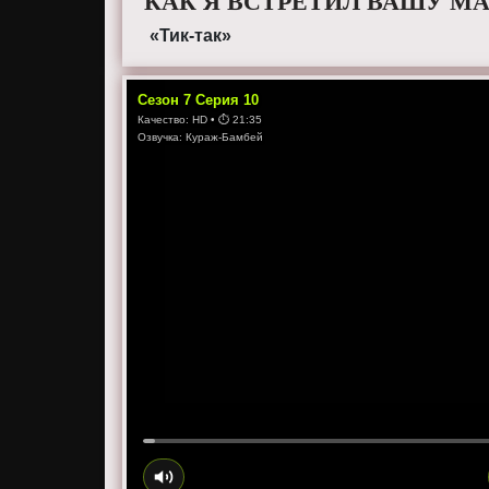
КАК Я ВСТРЕТИЛ ВАШУ МА
«Тик-так»
Сезон
7
Серия
10
Качество:
HD
• ⏱
21:35
Озвучка:
Кураж-Бамбей