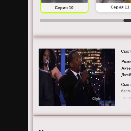
Серия 9
Серия 11
Серия 10
Смот
Реж
Акт
Джей
Смот
бесп
теле