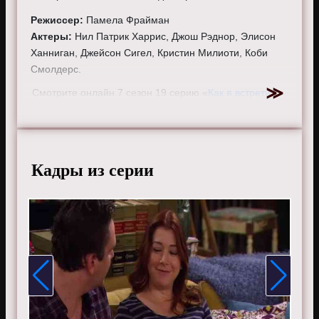
Режиссер:
Памела Фрайман
Актеры:
Нил Патрик Харрис, Джош Рэднор, Элисон
Ханниган, Джейсон Сигел, Кристин Милиоти, Коби
Смолдерс.
Смотрите онлайн 7 сезон 19 серию «
Как я встретил
вашу маму
» бесплатно в хорошем HD качестве, на
телефоне, планшете, пк или телевизоре на сайте
howimetyourmother.ru.
Кадры из серии