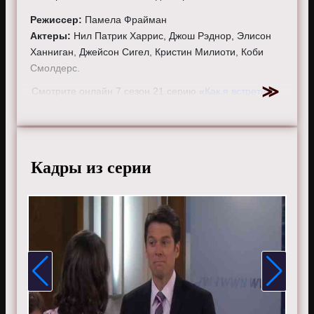
Режиссер:
Памела Фрайман
Актеры:
Нил Патрик Харрис, Джош Рэднор, Элисон
Ханниган, Джейсон Сигел, Кристин Милиоти, Коби
Смолдерс.
Смотрите онлайн 7 сезон 21 серию «
Как я встретил
вашу маму
» бесплатно в хорошем HD качестве, на
телефоне, планшете, пк или телевизоре на сайте
howimetyourmother.ru.
Кадры из серии