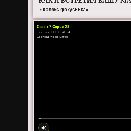
КАК Я ВСТРЕТИЛ ВАШУ МА
«Кодекс фокусника»
Сезон
7
Серия
23
Качество:
HD
• ⏱
43:24
Озвучка:
Кураж-Бамбей