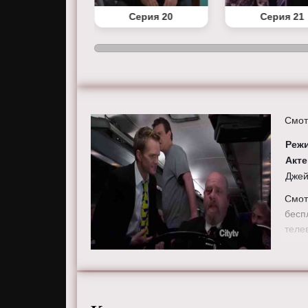
Серия 19
Серия 20
Серия 21
Смот
Реж
Акт
Джей
Смот
бесп
теле