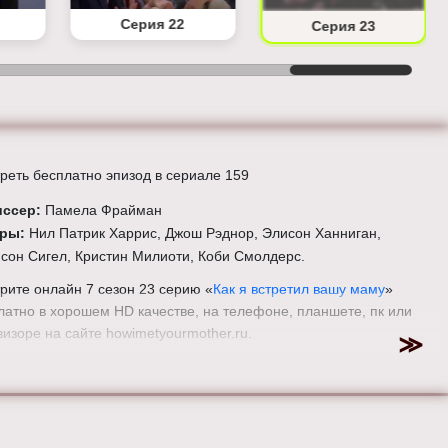
Серия 22
Серия 23
реть бесплатно эпизод в сериале 159
иссер:
Памела Фрайман
еры:
Нил Патрик Харрис, Джош Рэднор, Элисон Ханниган,
сон Сигел, Кристин Милиоти, Коби Смолдерс.
рите онлайн 7 сезон 23 серию «
Как я встретил вашу маму
»
латно в хорошем HD качестве, на телефоне, планшете, пк или
визоре на сайте howimetyourmother.ru.