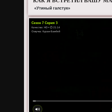
КАК Я ВСТРЕТИЛ ВАШУ МА
«Утиный галстук»
Сезон
7
Серия
3
Качество:
HD
• ⏱
21:14
Озвучка:
Кураж-Бамбей