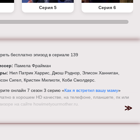
Серия 5
Серия 6
реть бесплатно эпизод в сериале 139
иссер:
Памела Фрайман
еры:
Нил Патрик Харрис, Джош Рэднор, Элисон Ханниган,
сон Сигел, Кристин Милиоти, Коби Смолдерс.
рите онлайн 7 сезон 3 серию «
Как я встретил вашу маму
»
латно в хорошем HD качестве, на телефоне, планшете, пк или
визоре на сайте howimetyourmother.ru.