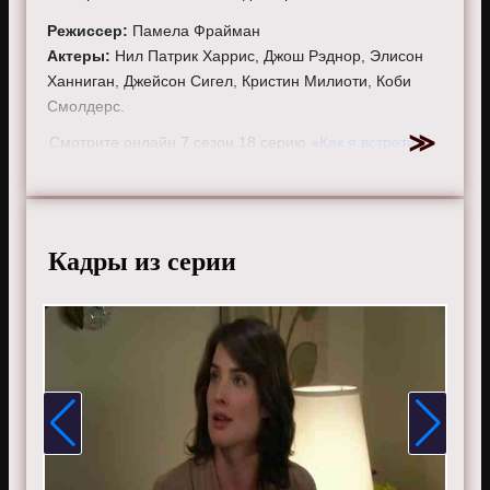
Режиссер:
Памела Фрайман
Актеры:
Нил Патрик Харрис, Джош Рэднор, Элисон
Ханниган, Джейсон Сигел, Кристин Милиоти, Коби
Смолдерс.
Смотрите онлайн 7 сезон 18 серию «
Как я встретил
вашу маму
» бесплатно в хорошем HD качестве, на
телефоне, планшете, пк или телевизоре на сайте
howimetyourmother.ru.
Кадры из серии